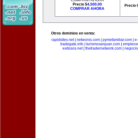
COMPRAR AHORA
Precio $
4,500.00
Precio 
COMPRAR AHORA
Otros dominios en venta:
rapidsites.net
|
networxs.com
|
pymefamiliar.com
|
e
tradegate.info
|
turismosanjuan.com
|
empleos
exitosos.net
|
thetradernetwork.com
|
negocio