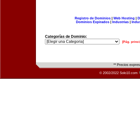
Registro de Dominios
|
Web Hosting
|
D
Dominios Expirados
|
Industrias
|
Indu
Categorías de Dominio:
[Pág. princi
** Precios expre
© 2002/2022 Solo10.com