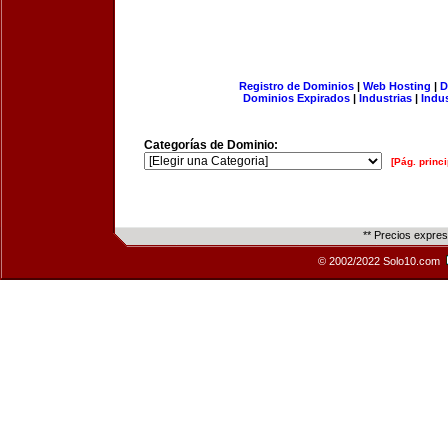
Registro de Dominios
|
Web Hosting
|
D
Dominios Expirados
|
Industrias
|
Indu
Categorías de Dominio:
[Pág. princi
** Precios expre
© 2002/2022 Solo10.com