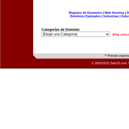
Registro de Dominios
|
Web Hosting
|
D
Dominios Expirados
|
Industrias
|
Indu
Categorías de Dominio:
[Pág. princi
** Precios expre
© 2002/2022 Solo10.com