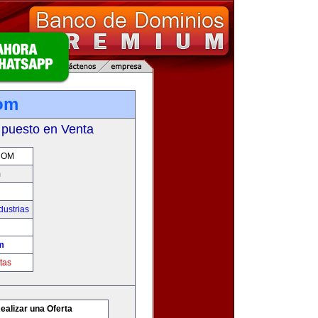
om
 puesto en Venta
COM
m
dustrias
m
tas
ealizar una Oferta