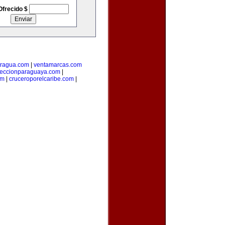
Ofrecido $
aragua.com
|
ventamarcas.com
leccionparaguaya.com
|
om
|
cruceroporelcaribe.com
|