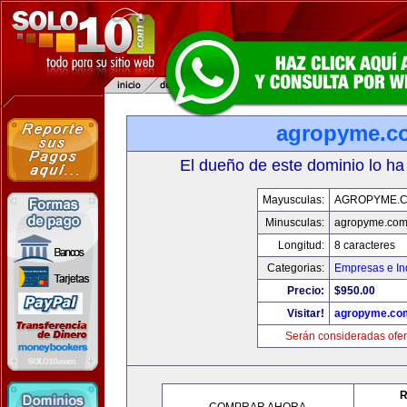
agropyme.c
El dueño de este dominio lo ha
Mayusculas:
AGROPYME.
Minusculas:
agropyme.co
Longitud:
8 caracteres
Categorias:
Empresas e In
Precio:
$950.00
Visitar!
agropyme.co
Serán consideradas ofer
R