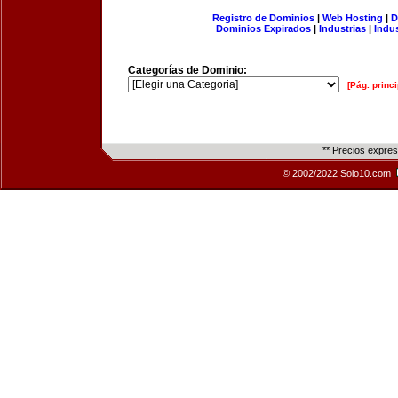
Registro de Dominios
|
Web Hosting
|
D
Dominios Expirados
|
Industrias
|
Indu
Categorías de Dominio:
[Pág. princi
** Precios expre
© 2002/2022 Solo10.com