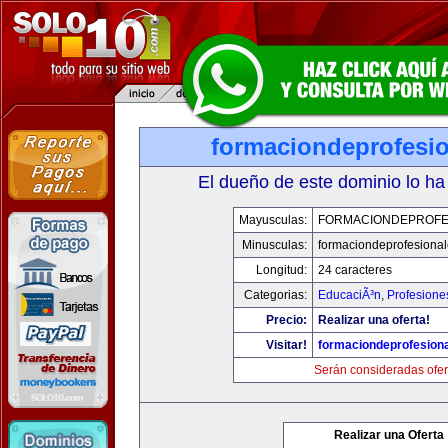
formaciondeprofesi
El dueño de este dominio lo ha
Mayusculas:
FORMACIONDEPROFE
Minusculas:
formaciondeprofesiona
Longitud:
24 caracteres
Categorias:
EducaciÃ³n
,
Profesione
Precio:
Realizar una oferta!
Visitar!
formaciondeprofesion
Serán consideradas ofer
Realizar una Oferta