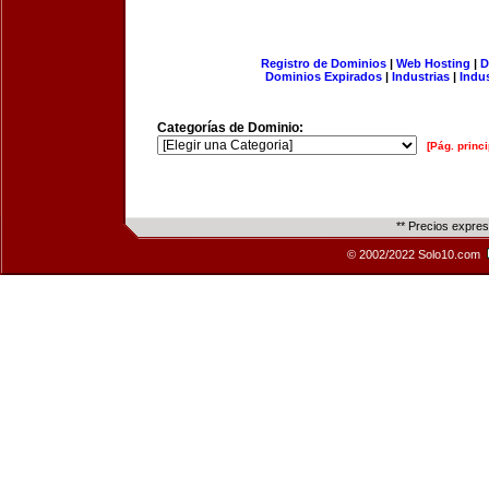
Registro de Dominios
|
Web Hosting
|
D
Dominios Expirados
|
Industrias
|
Indu
Categorías de Dominio:
[Pág. princi
** Precios expre
© 2002/2022 Solo10.com