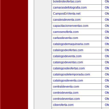
boletindeofertas.com
Ofe
camarasdefotografia.com
Ofe
CamposEnVenta.net
Ofe
canalesdeventa.com
Ofe
capacitacionenventas.com
Ofe
carrosenoferta.com
Ofe
cartasdeventa.com
Ofe
catalogodemaquinaria.com
Ofe
catalogodeofertas.com
Ofe
catalogodeventa.com
Ofe
catalogodeventas.com
Ofe
catalogosdeofertas.com
Ofe
catalogosdetemporada.com
Ofe
catalogosdeventa.com
Ofe
centraldeventa.com
Ofe
centrodeventa.com
Ofe
centrodeventas.com
Ofe
ciberoferta.com
Ofe