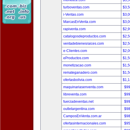
monetice.com
$3,
turboventas.com
$3,
i-Ventas.com
$3,
MarcasEnVenta.com
$3,
rapiventa.com
$2,
catalogosdeproductos.com
$2,
ventadebienesraices.com
$2,
e-Clientes.com
$2,
eProductos.com
$1,
monetizacao.com
$1,
remateganadero.com
$1,
ofertasbolivia.com
$1,
maquinariasenventa.com
$9
libreventa.com
$9
fuerzadeventas.net
$9
outletargentina.com
$9
CamposEnVenta.com.ar
$9
ofertasinternacionales.com
$9