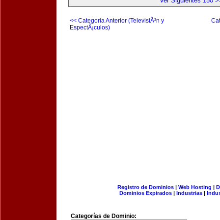
Ver Siguientes 150 >
<< Categoria Anterior (TelevisiÃ³n y
Cat
EspectÃ¡culos)
Registro de Dominios
|
Web Hosting
|
D
Dominios Expirados
|
Industrias
|
Indu
Categorías de Dominio: