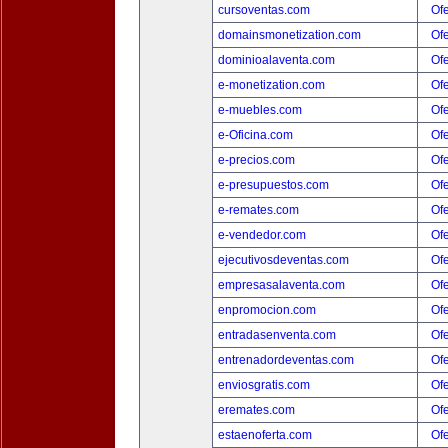
cursoventas.com
Ofe
domainsmonetization.com
Ofe
dominioalaventa.com
Ofe
e-monetization.com
Ofe
e-muebles.com
Ofe
e-Oficina.com
Ofe
e-precios.com
Ofe
e-presupuestos.com
Ofe
e-remates.com
Ofe
e-vendedor.com
Ofe
ejecutivosdeventas.com
Ofe
empresasalaventa.com
Ofe
enpromocion.com
Ofe
entradasenventa.com
Ofe
entrenadordeventas.com
Ofe
enviosgratis.com
Ofe
eremates.com
Ofe
estaenoferta.com
Ofe