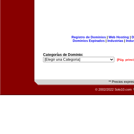
Registro de Dominios
|
Web Hosting
|
D
Dominios Expirados
|
Industrias
|
Indu
Categorías de Dominio:
[Pág. princi
** Precios expre
© 2002/2022 Solo10.com