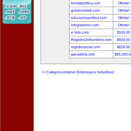
forodepolitica.com
Ofertar!
gobiernoweb.com
Ofertar!
educacionpolitica.com
Ofertar!
infogobierno.com
Ofertar!
e-Voto.com
$550.00
RegistroDeNombres.com
$600.00
registrosocial.com
$650.00
ganaderia.com
$95,000.
<< Categoria Anterior (Empresas e Industrias)